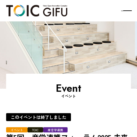
メ
ニ
ュ
ー
ボ
タ
ン
Event
イベント
このイベントは終了しました
イベント
TOIC
産官学連携