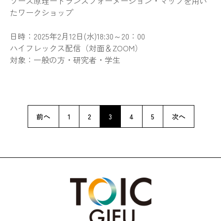
ソース原理ートランスフォーメーション・マップを用い
たワークショップ
日時：2025年2月12日(水)18:30～20：00
ハイフレックス配信（対面＆ZOOM）
対象：一般の方・研究者・学生
投
稿
前へ
1
2
3
4
5
次へ
の
ペ
ー
ジ
送
り