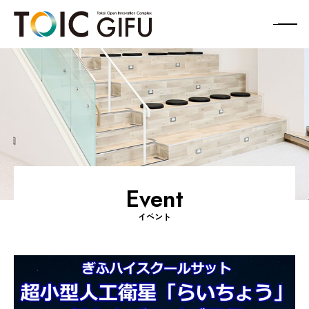
メ
ニ
ュ
ー
ボ
タ
ン
Event
イベント