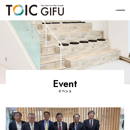
メ
ニ
ュ
ー
ボ
タ
ン
Event
イベント