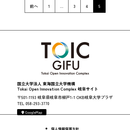
投
稿
前へ
1
…
3
4
5
の
ペ
ー
ジ
送
り
国立大学法人 東海国立大学機構
Tokai Open Innovation Complex 岐阜サイト
〒501-1193 岐阜県岐阜市柳戸1-1 OKB岐阜大学プラザ
TEL 058-293-3770
GoogleMap
個人情報保護方針